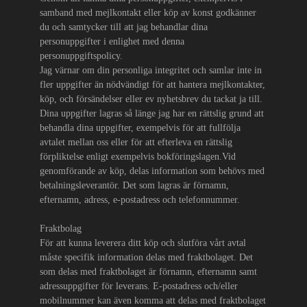
samband med mejlkontakt eller köp av konst godkänner
du och samtycker till att jag behandlar dina
personuppgifter i enlighet med denna
personuppgiftspolicy.
Jag värnar om din personliga integritet och samlar inte in
fler uppgifter än nödvändigt för att hantera mejlkontakter,
köp, och försändelser eller ev nyhetsbrev du tackat ja till.
Dina uppgifter lagras så länge jag har en rättslig grund att
behandla dina uppgifter, exempelvis för att fullfölja
avtalet mellan oss eller för att efterleva en rättslig
förpliktelse enligt exempelvis bokföringslagen.Vid
genomförande av köp, delas information som behövs med
betalningsleverantör. Det som lagras är förnamn,
efternamn, adress, e-postadress och telefonnummer.
Fraktbolag
För att kunna leverera ditt köp och slutföra vårt avtal
måste specifik information delas med fraktbolaget. Det
som delas med fraktbolaget är förnamn, efternamn samt
adressuppgifter för leverans. E-postadress och/eller
mobilnummer kan även komma att delas med fraktbolaget