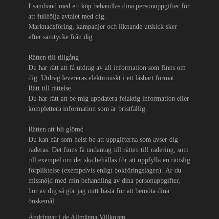
I samband med ett köp behandlas dina personuppgifter för
att fullfölja avtalet med dig.
Marknadsföring, kampanjer och liknande utskick sker
efter samtycke från dig.
Rätten till tillgång
Du har rätt att få utdrag av all information som finns om
dig. Utdrag levereras elektroniskt i ett läsbart format.
Rätt till rättelse
Du har rätt att be mig uppdatera felaktig information eller
komplettera information som är bristfällig.
Rätten att bli glömd
Du kan när som helst be att uppgifterna som avser dig
raderas. Det finns få undantag till rätten till radering, som
till exempel om det ska behållas för att uppfylla en rättslig
förpliktelse (exempelvis enligt bokföringslagen). Är du
missnöjd med min behandling av dina personuppgifter,
hör av dig så gör jag mitt bästa för att bemöta dina
önskemål.
Ändringar i de Allmänna Villkoren